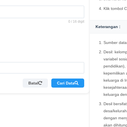
Klik tombol
0 / 16 digit
Keterangan :
Sumber data
Desil: kelom
variabel sos
pendidikan),
kepemilikan 
keluarga di 
Batal
Cari Data
kesejahtera
keluarga den
Desil bersifa
desa/kelurah
dengan menya
akan dihitun