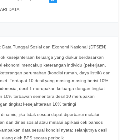
 CARI DATA
: Data Tunggal Sosial dan Ekonomi Nasional (DTSEN)
pok kesejahteraan keluarga yang diukur berdasarkan
ial ekonomi mencakup keterangan individu (pekerjaan,
 keterangan perumahan (kondisi rumah, daya listrik) dan
aset. Terdapat 10 desil yang masing-masing berisi 10%
Indonesia, desil 1 merupakan keluarga dengan tingkat
an 10% terbawah sementara desil 10 merupakan
gan tingkat kesejahteraan 10% tertingi
t dinamis, jika tidak sesuai dapat diperbarui melalui
an dan dinas sosial atau melalui aplikasi cek bansos
mpaikan data sesuai kondisi nyata; selanjutnya desil
g ulang oleh BPS secara periodik