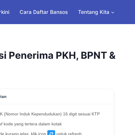
rkini
Cara Daftar Bansos
Tentang Kita
si Penerima PKH, BPNT &
rian
K (Nomor Induk Kependudukan) 16 digit sesuai KTP
uf kode yang tertera dalam kotak
de kurang jelas, klik icon
untuk refresh