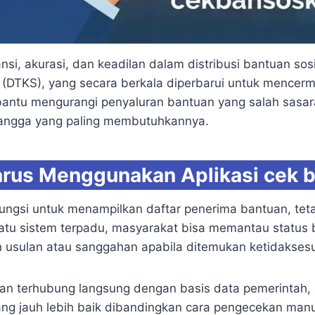
nsi, akurasi, dan keadilan dalam distribusi bantuan so
(DTKS), yang secara berkala diperbarui untuk mencermi
mbantu mengurangi penyaluran bantuan yang salah sas
angga yang paling membutuhkannya.
rus Menggunakan Aplikasi cek 
ngsi untuk menampilkan daftar penerima bantuan, tetap
 satu sistem terpadu, masyarakat bisa memantau status
 usulan atau sanggahan apabila ditemukan ketidaksesu
dan terhubung langsung dengan basis data pemerintah, a
yang jauh lebih baik dibandingkan cara pengecekan man