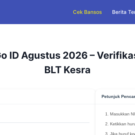
Cek Bansos
Berita Te
 ID Agustus 2026 – Verifika
BLT Kesra
Petunjuk Penca
Masukkan NI
Ketikkan hur
Jika huruf ko