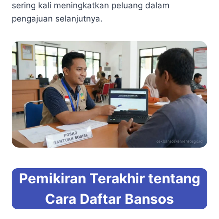
sering kali meningkatkan peluang dalam
pengajuan selanjutnya.
Pemikiran Terakhir tentang
Cara Daftar Bansos