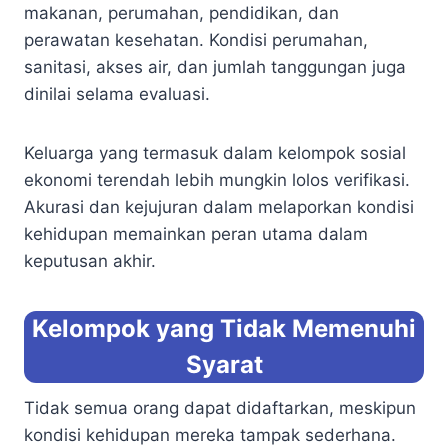
makanan, perumahan, pendidikan, dan
perawatan kesehatan. Kondisi perumahan,
sanitasi, akses air, dan jumlah tanggungan juga
dinilai selama evaluasi.
Keluarga yang termasuk dalam kelompok sosial
ekonomi terendah lebih mungkin lolos verifikasi.
Akurasi dan kejujuran dalam melaporkan kondisi
kehidupan memainkan peran utama dalam
keputusan akhir.
Kelompok yang Tidak Memenuhi
Syarat
Tidak semua orang dapat didaftarkan, meskipun
kondisi kehidupan mereka tampak sederhana.