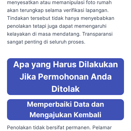
menyesatkan atau memanipulasi foto rumah
akan terungkap selama verifikasi lapangan.
Tindakan tersebut tidak hanya menyebabkan
penolakan tetapi juga dapat memengaruhi
kelayakan di masa mendatang. Transparansi
sangat penting di seluruh proses.
Apa yang Harus Dilakukan
Jika Permohonan Anda
Ditolak
Memperbaiki Data dan
Mengajukan Kembali
Penolakan tidak bersifat permanen. Pelamar