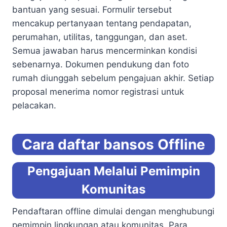
bantuan yang sesuai. Formulir tersebut
mencakup pertanyaan tentang pendapatan,
perumahan, utilitas, tanggungan, dan aset.
Semua jawaban harus mencerminkan kondisi
sebenarnya. Dokumen pendukung dan foto
rumah diunggah sebelum pengajuan akhir. Setiap
proposal menerima nomor registrasi untuk
pelacakan.
Cara daftar bansos Offline
Pengajuan Melalui Pemimpin
Komunitas
Pendaftaran offline dimulai dengan menghubungi
pemimpin lingkungan atau komunitas. Para