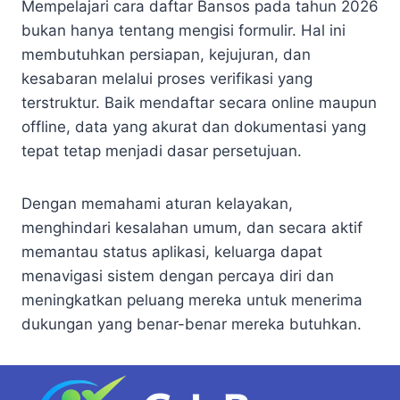
Mempelajari cara daftar Bansos pada tahun 2026
bukan hanya tentang mengisi formulir. Hal ini
membutuhkan persiapan, kejujuran, dan
kesabaran melalui proses verifikasi yang
terstruktur. Baik mendaftar secara online maupun
offline, data yang akurat dan dokumentasi yang
tepat tetap menjadi dasar persetujuan.
Dengan memahami aturan kelayakan,
menghindari kesalahan umum, dan secara aktif
memantau status aplikasi, keluarga dapat
menavigasi sistem dengan percaya diri dan
meningkatkan peluang mereka untuk menerima
dukungan yang benar-benar mereka butuhkan.