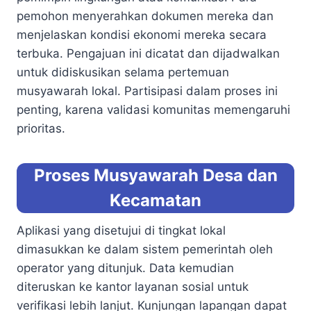
pemohon menyerahkan dokumen mereka dan
menjelaskan kondisi ekonomi mereka secara
terbuka. Pengajuan ini dicatat dan dijadwalkan
untuk didiskusikan selama pertemuan
musyawarah lokal. Partisipasi dalam proses ini
penting, karena validasi komunitas memengaruhi
prioritas.
Proses Musyawarah Desa dan
Kecamatan
Aplikasi yang disetujui di tingkat lokal
dimasukkan ke dalam sistem pemerintah oleh
operator yang ditunjuk. Data kemudian
diteruskan ke kantor layanan sosial untuk
verifikasi lebih lanjut. Kunjungan lapangan dapat