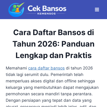
Skip
to
content
Cara Daftar Bansos di
Tahun 2026: Panduan
Lengkap dan Praktis
Memahami
cara daftar bansos
di tahun 2026
tidak lagi serumit dulu. Pemerintah telah
memperluas akses digital dan offline sehingga
keluarga yang membutuhkan dapat mengajukan
permohonan secara mandiri tanpa perantara.
Dengan persiapan yang tepat dan data yang
akurat, prosesnya menjadi lebih jelas, adil, dan