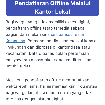
Pendaftaran Offline Melalui
Kantor Lokal
Bagi warga yang tidak memiliki akses digital,
pendaftaran offline tetap tersedia sebagai
bagian dari mekanisme
cek bansos resmi
Kemensos
. Permohonan diajukan melalui kepala
lingkungan dan diproses di kantor desa atau
kecamatan. Data dibahas dalam pertemuan
musyawarah masyarakat sebelum diteruskan
untuk validasi.
Meskipun pendaftaran offline membutuhkan
waktu lebih lama, hal ini memastikan inklusivitas
bagi warga lanjut usia dan mereka yang tidak
terbiasa dengan sistem digital.