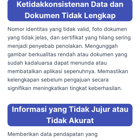
Ketidakkonsistenan Data dan
Dokumen Tidak Lengkap
Nomor identitas yang tidak valid, foto dokumen
yang tidak jelas, dan sertifikat yang hilang sering
menjadi penyebab penolakan. Mengunggah
gambar berkualitas rendah atau dokumen yang
sudah kadaluarsa dapat menunda atau
membatalkan aplikasi sepenuhnya. Memastikan
kelengkapan sebelum pengajuan secara
signifikan meningkatkan tingkat keberhasilan.
Informasi yang Tidak Jujur atau
Tidak Akurat
Memberikan data pendapatan yang