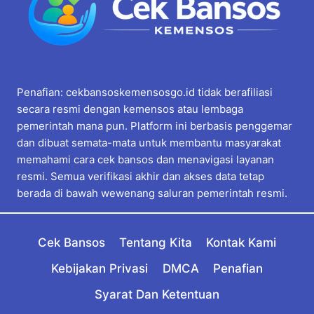
Penafian: cekbansoskemensosgo.id tidak berafiliasi
secara resmi dengan kemensos atau lembaga
pemerintah mana pun. Platform ini berbasis penggemar
dan dibuat semata-mata untuk membantu masyarakat
memahami cara cek bansos dan menavigasi layanan
resmi. Semua verifikasi akhir dan akses data tetap
berada di bawah wewenang saluran pemerintah resmi.
Cek Bansos
Tentang Kita
Kontak Kami
Kebijakan Privasi
DMCA
Penafian
Syarat Dan Ketentuan