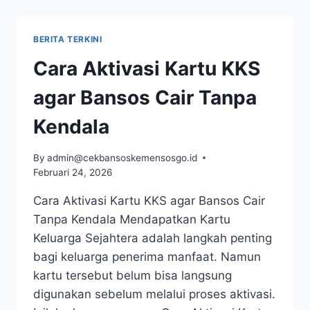
HAMIL
2026:
SYARAT,
BERITA TERKINI
NOMINAL,
JADWAL,
Cara Aktivasi Kartu KKS
DAN
CARA
agar Bansos Cair Tanpa
MENDAPATKANNYA
Kendala
By
admin@cekbansoskemensosgo.id
Februari 24, 2026
Cara Aktivasi Kartu KKS agar Bansos Cair
Tanpa Kendala Mendapatkan Kartu
Keluarga Sejahtera adalah langkah penting
bagi keluarga penerima manfaat. Namun
kartu tersebut belum bisa langsung
digunakan sebelum melalui proses aktivasi.