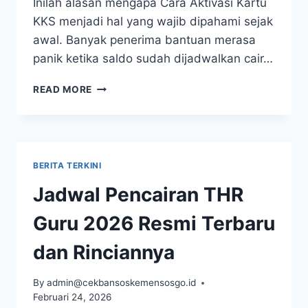
Inilah alasan mengapa Cara Aktivasi Kartu
KKS menjadi hal yang wajib dipahami sejak
awal. Banyak penerima bantuan merasa
panik ketika saldo sudah dijadwalkan cair…
CARA
READ MORE
AKTIVASI
KARTU
KKS
AGAR
BANSOS
BERITA TERKINI
CAIR
TANPA
Jadwal Pencairan THR
KENDALA
Guru 2026 Resmi Terbaru
dan Rinciannya
By
admin@cekbansoskemensosgo.id
Februari 24, 2026