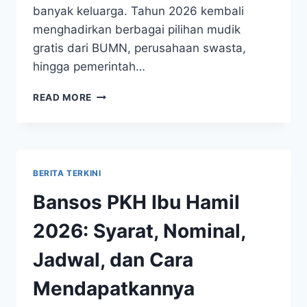
banyak keluarga. Tahun 2026 kembali
menghadirkan berbagai pilihan mudik
gratis dari BUMN, perusahaan swasta,
hingga pemerintah…
INFO
READ MORE
MUDIK
GRATIS
LEBARAN
2026
TERBARU
BERITA TERKINI
LENGKAP
JADWAL
Bansos PKH Ibu Hamil
RUTE
DAN
2026: Syarat, Nominal,
CARA
DAFTAR
Jadwal, dan Cara
Mendapatkannya