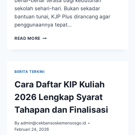
benar-benar terasa bagi kebutuhan
sekolah sehari-hari. Bukan sekadar
bantuan tunai, KJP Plus dirancang agar
penggunaannya tepat…
KJP
READ MORE
PLUS
2026
TERBARU:
SYARAT,
JADWAL,
BERITA TERKINI
BESARAN
DANA,
Cara Daftar KIP Kuliah
DAN
CARA
2026 Lengkap Syarat
DAFTAR
Tahapan dan Finalisasi
By
admin@cekbansoskemensosgo.id
Februari 24, 2026