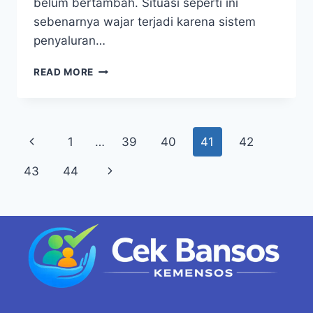
belum bertambah. Situasi seperti ini
sebenarnya wajar terjadi karena sistem
penyaluran…
CARA
READ MORE
CEK
SALDO
KKS
DAN
Page
Previous
1
…
39
40
41
42
JADWAL
PENCAIRAN
navigation
Page
Next
43
44
BANSOS
2026
Page
TERBARU