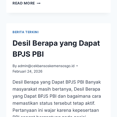
CEK
READ MORE
BANSOS
PKH
2026
PANDUAN
LENGKAP
BERITA TERKINI
CARA
CEK
Desil Berapa yang Dapat
STATUS
PENERIMA
BPJS PBI
LEWAT
HP
By
admin@cekbansoskemensosgo.id
Februari 24, 2026
Desil Berapa yang Dapat BPJS PBI Banyak
masyarakat masih bertanya, Desil Berapa
yang Dapat BPJS PBI dan bagaimana cara
memastikan status tersebut tetap aktif.
Pertanyaan ini wajar karena kepesertaan