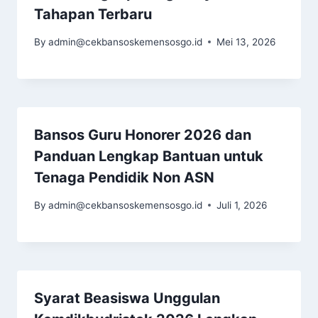
Tahapan Terbaru
By
admin@cekbansoskemensosgo.id
Mei 13, 2026
Bansos Guru Honorer 2026 dan
Panduan Lengkap Bantuan untuk
Tenaga Pendidik Non ASN
By
admin@cekbansoskemensosgo.id
Juli 1, 2026
Syarat Beasiswa Unggulan