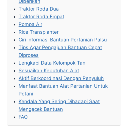
Diberikan
Traktor Roda Dua
Traktor Roda Empat
Pompa Air
Rice Transplanter
Ciri Informasi Bantuan Pertanian Palsu
Tips Agar Pengajuan Bantuan Cepat
Diproses
Lengkapi Data Kelompok Tani
Sesuaikan Kebutuhan Alat
Aktif Berkoordinasi Dengan Penyuluh
Manfaat Bantuan Alat Pertanian Untuk
Petani
Kendala Yang Sering Dihadapi Saat
Mengecek Bantuan
FAQ