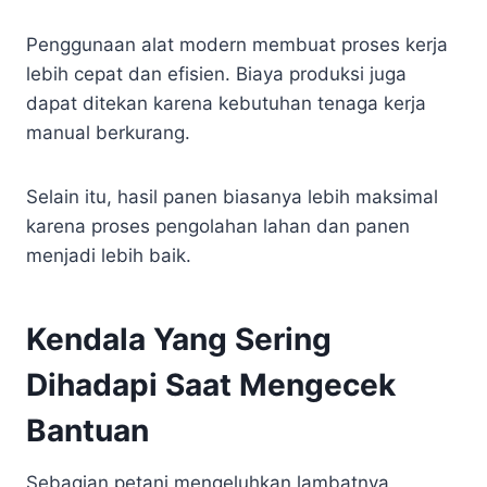
Penggunaan alat modern membuat proses kerja
lebih cepat dan efisien. Biaya produksi juga
dapat ditekan karena kebutuhan tenaga kerja
manual berkurang.
Selain itu, hasil panen biasanya lebih maksimal
karena proses pengolahan lahan dan panen
menjadi lebih baik.
Kendala Yang Sering
Dihadapi Saat Mengecek
Bantuan
Sebagian petani mengeluhkan lambatnya