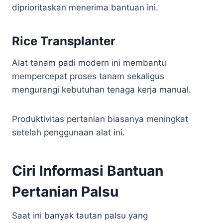
diprioritaskan menerima bantuan ini.
Rice Transplanter
Alat tanam padi modern ini membantu
mempercepat proses tanam sekaligus
mengurangi kebutuhan tenaga kerja manual.
Produktivitas pertanian biasanya meningkat
setelah penggunaan alat ini.
Ciri Informasi Bantuan
Pertanian Palsu
Saat ini banyak tautan palsu yang