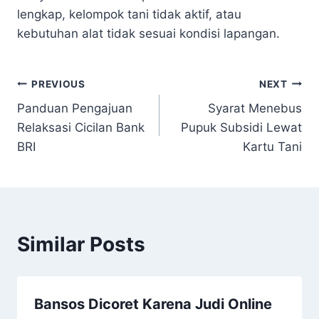
lengkap, kelompok tani tidak aktif, atau
kebutuhan alat tidak sesuai kondisi lapangan.
Navigasi
PREVIOUS
NEXT
Panduan Pengajuan
Syarat Menebus
pos
Relaksasi Cicilan Bank
Pupuk Subsidi Lewat
BRI
Kartu Tani
Similar Posts
Bansos Dicoret Karena Judi Online