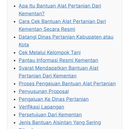
Apa Itu Bantuan Alat Pertanian Dari
Kementan?
Cara Cek Bantuan Alat Pertanian Dari
Kementan Secara Resmi
Datangi Dinas Pertanian Kabupaten atau
Kota
Cek Melalui Kelompok Tani
Pantau Informasi Resmi Kementan
Syarat Mendapatkan Bantuan Alat
Pertanian Dari Kementan
Proses Pengajuan Bantuan Alat Pertanian
Penyusunan Proposal
Pengajuan Ke Dinas Pertanian
Verifikasi Lapangan
Persetujuan Dari Kementan
Jenis Bantuan Alsintan Yang Sering