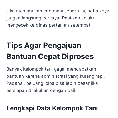
Jika menemukan informasi seperti ini, sebaiknya
jangan langsung percaya. Pastikan selalu
mengecek ke dinas pertanian setempat.
Tips Agar Pengajuan
Bantuan Cepat Diproses
Banyak kelompok tani gagal mendapatkan
bantuan karena administrasi yang kurang rapi.
Padahal, peluang lolos bisa lebih besar jika
persiapan dilakukan dengan baik.
Lengkapi Data Kelompok Tani