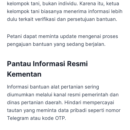
kelompok tani, bukan individu. Karena itu, ketua
kelompok tani biasanya menerima informasi lebih
dulu terkait verifikasi dan persetujuan bantuan.
Petani dapat meminta update mengenai proses
pengajuan bantuan yang sedang berjalan.
Pantau Informasi Resmi
Kementan
Informasi bantuan alat pertanian sering
diumumkan melalui kanal resmi pemerintah dan
dinas pertanian daerah. Hindari mempercayai
tautan yang meminta data pribadi seperti nomor
Telegram atau kode OTP.