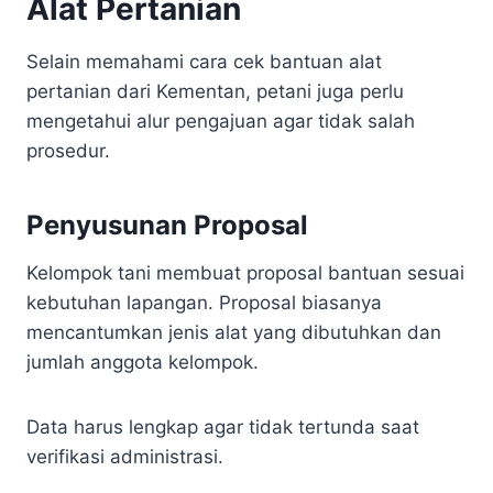
Alat Pertanian
Selain memahami cara cek bantuan alat
pertanian dari Kementan, petani juga perlu
mengetahui alur pengajuan agar tidak salah
prosedur.
Penyusunan Proposal
Kelompok tani membuat proposal bantuan sesuai
kebutuhan lapangan. Proposal biasanya
mencantumkan jenis alat yang dibutuhkan dan
jumlah anggota kelompok.
Data harus lengkap agar tidak tertunda saat
verifikasi administrasi.