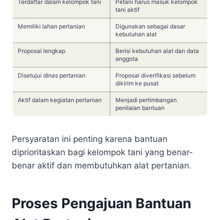
Terdaftar dalam kelompok tani
Petani harus masuk kelompok
tani aktif
Memiliki lahan pertanian
Digunakan sebagai dasar
kebutuhan alat
Proposal lengkap
Berisi kebutuhan alat dan data
anggota
Disetujui dinas pertanian
Proposal diverifikasi sebelum
dikirim ke pusat
Aktif dalam kegiatan pertanian
Menjadi pertimbangan
penilaian bantuan
Persyaratan ini penting karena bantuan
diprioritaskan bagi kelompok tani yang benar-
benar aktif dan membutuhkan alat pertanian.
Proses Pengajuan Bantuan