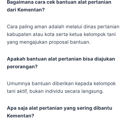
Bagaimana cara cek bantuan alat pertanian
dari Kementan?
Cara paling aman adalah melalui dinas pertanian
kabupaten atau kota serta ketua kelompok tani
yang mengajukan proposal bantuan.
Apakah bantuan alat pertanian bisa diajukan
perorangan?
Umumnya bantuan diberikan kepada kelompok
tani aktif, bukan individu secara langsung.
Apa saja alat pertanian yang sering dibantu
Kementan?