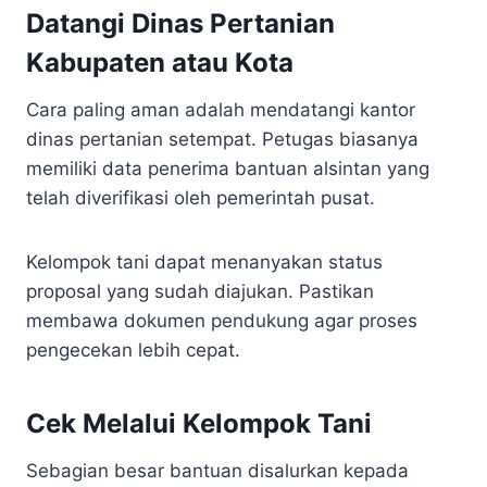
Datangi Dinas Pertanian
Kabupaten atau Kota
Cara paling aman adalah mendatangi kantor
dinas pertanian setempat. Petugas biasanya
memiliki data penerima bantuan alsintan yang
telah diverifikasi oleh pemerintah pusat.
Kelompok tani dapat menanyakan status
proposal yang sudah diajukan. Pastikan
membawa dokumen pendukung agar proses
pengecekan lebih cepat.
Cek Melalui Kelompok Tani
Sebagian besar bantuan disalurkan kepada