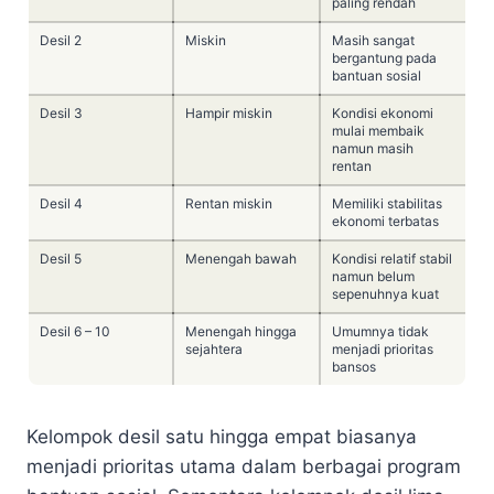
paling rendah
Desil 2
Miskin
Masih sangat
bergantung pada
bantuan sosial
Desil 3
Hampir miskin
Kondisi ekonomi
mulai membaik
namun masih
rentan
Desil 4
Rentan miskin
Memiliki stabilitas
ekonomi terbatas
Desil 5
Menengah bawah
Kondisi relatif stabil
namun belum
sepenuhnya kuat
Desil 6 – 10
Menengah hingga
Umumnya tidak
sejahtera
menjadi prioritas
bansos
Kelompok desil satu hingga empat biasanya
menjadi prioritas utama dalam berbagai program