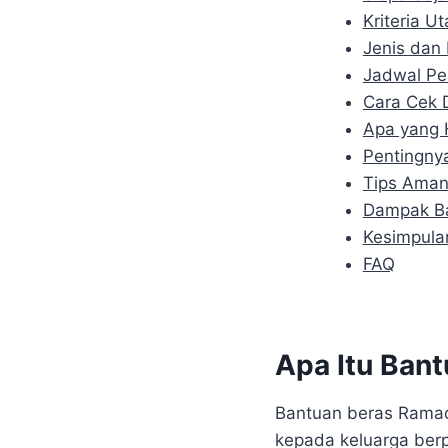
Kriteria 
Jenis dan
Jadwal Pe
Cara Cek 
Apa yang H
Pentingnya
Tips Aman
Dampak Ba
Kesimpula
FAQ
Apa Itu Ban
Bantuan beras Ramad
kepada keluarga berp