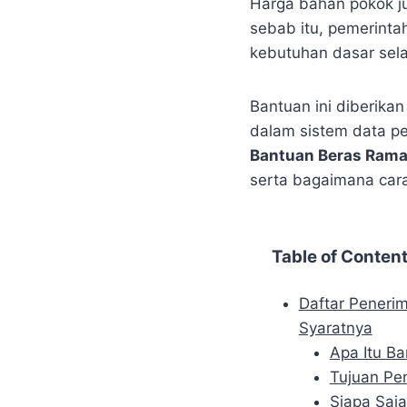
Harga bahan pokok j
sebab itu, pemerint
kebutuhan dasar sel
Bantuan ini diberika
dalam sistem data p
Bantuan Beras Ram
serta bagaimana car
Table of Conten
Daftar Peneri
Syaratnya
Apa Itu B
Tujuan Pe
Siapa Saj