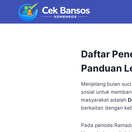
Skip
to
content
Daftar Pe
Panduan L
Menjelang bulan suc
sosial untuk memban
masyarakat adalah
D
berkaitan dengan keb
Pada periode Ramadan