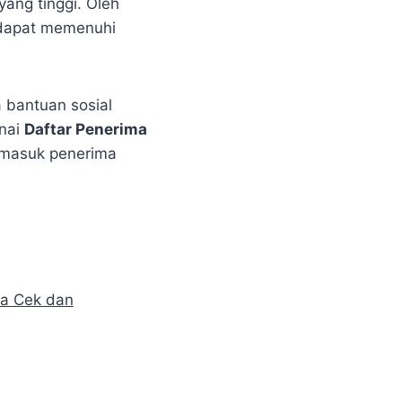
ang tinggi. Oleh
 dapat memenuhi
a bantuan sosial
nai
Daftar Penerima
rmasuk penerima
a Cek dan