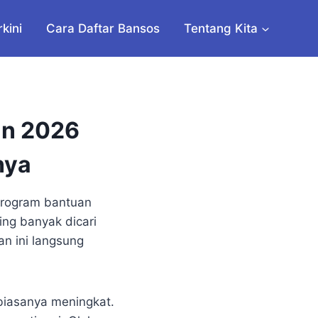
rkini
Cara Daftar Bansos
Tentang Kita
an 2026
nya
program bantuan
ng banyak dicari
n ini langsung
biasanya meningkat.