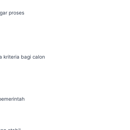
agar proses
riteria bagi calon
pemerintah