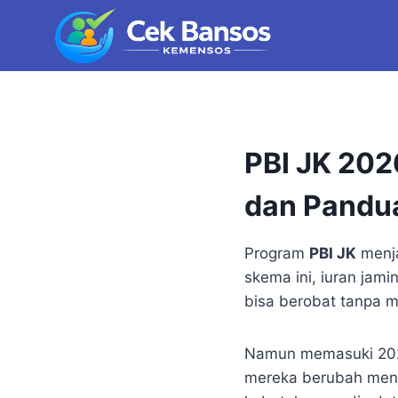
Skip
to
content
PBI JK 202
dan Pandua
Program
PBI JK
menja
skema ini, iuran jam
bisa berobat tanpa m
Namun memasuki 2026
mereka berubah menja