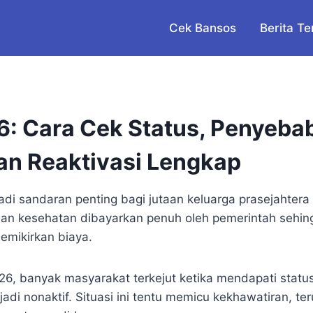
Cek Bansos
Berita Te
6: Cara Cek Status, Penyebab
n Reaktivasi Lengkap
di sandaran penting bagi jutaan keluarga prasejahtera d
inan kesehatan dibayarkan penuh oleh pemerintah sehin
emikirkan biaya.
, banyak masyarakat terkejut ketika mendapati statu
di nonaktif. Situasi ini tentu memicu kekhawatiran, te