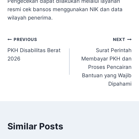
Pengecekan dapat dilakukan melalui layanan
resmi cek bansos menggunakan NIK dan data
wilayah penerima.
Navigasi
PREVIOUS
NEXT
PKH Disabilitas Berat
Surat Perintah
pos
2026
Membayar PKH dan
Proses Pencairan
Bantuan yang Wajib
Dipahami
Similar Posts