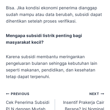
Bisa. Jika kondisi ekonomi penerima dianggap
sudah mampu atau data berubah, subsidi dapat
dihentikan setelah proses verifikasi.
Mengapa subsidi listrik penting bagi
masyarakat kecil?
Karena subsidi membantu meringankan
pengeluaran bulanan sehingga kebutuhan lain
seperti makanan, pendidikan, dan kesehatan
tetap dapat terpenuhi.
Navigasi
PREVIOUS
NEXT
Cek Penerima Subsidi
Insentif Prakerja Cair
pos
PLN dengan Mudah
Berapa? Ini Nominal