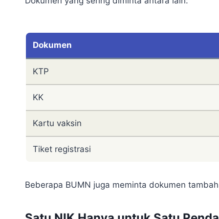
Dokumen yang sering diminta antara lain:
Dokumen
KTP
KK
Kartu vaksin
Tiket registrasi
Beberapa BUMN juga meminta dokumen tambahan
Satu NIK Hanya untuk Satu Penda