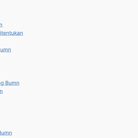
n
itentukan
Bumn
ng Bumn
mn
 Bumn