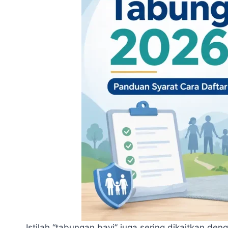
Istilah “tabungan bayi” juga sering dikaitkan de