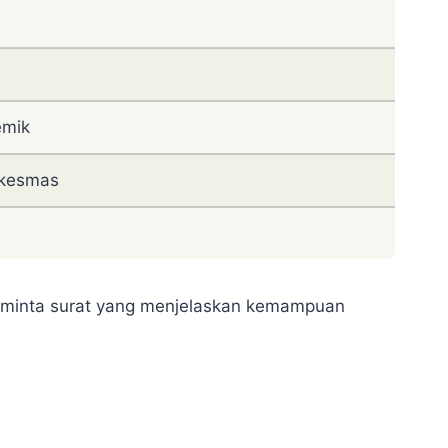
emik
skesmas
eminta surat yang menjelaskan kemampuan