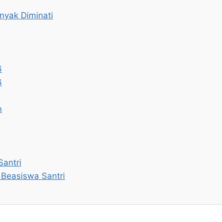
nyak Diminati
6
6
n
antri
Beasiswa Santri