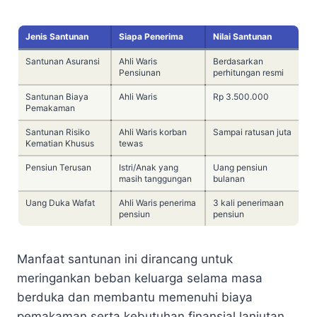
Jenis Santunan
Siapa Penerima
Nilai Santunan
Santunan Asuransi
Ahli Waris
Berdasarkan
Pensiunan
perhitungan resmi
Santunan Biaya
Ahli Waris
Rp 3.500.000
Pemakaman
Santunan Risiko
Ahli Waris korban
Sampai ratusan juta
Kematian Khusus
tewas
Pensiun Terusan
Istri/Anak yang
Uang pensiun
masih tanggungan
bulanan
Uang Duka Wafat
Ahli Waris penerima
3 kali penerimaan
pensiun
pensiun
Manfaat santunan ini dirancang untuk
meringankan beban keluarga selama masa
berduka dan membantu memenuhi biaya
pemakaman serta kebutuhan finansial lanjutan.