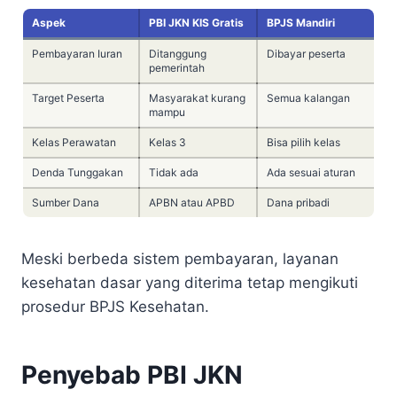
Aspek
PBI JKN KIS Gratis
BPJS Mandiri
Pembayaran Iuran
Ditanggung
Dibayar peserta
pemerintah
Target Peserta
Masyarakat kurang
Semua kalangan
mampu
Kelas Perawatan
Kelas 3
Bisa pilih kelas
Denda Tunggakan
Tidak ada
Ada sesuai aturan
Sumber Dana
APBN atau APBD
Dana pribadi
Meski berbeda sistem pembayaran, layanan
kesehatan dasar yang diterima tetap mengikuti
prosedur BPJS Kesehatan.
Penyebab PBI JKN