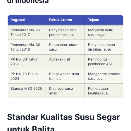
di Indonesia
Regulasi
Fokus Aturan
Tujuan
Permentan No. 26
Penyediaan dan
Menjamin mutu
Tahun 2017
peredaran susu
susu segar
Permentan No. 30
Perubahan aturan
Penyempurnaan
Tahun 2018
susu
distribusi susu
PP No. 33 Tahun
ASI eksklusif
Perlindungan
2012
pemberian ASI
PP No. 28 Tahun
Pengawasan susu
Mengontrol promosi
2024
formula
susu bayi
Standar MBG 2025
Distribusi susu
Pemerataan
anak
kualitas susu
Standar Kualitas Susu Segar
untuk Balita