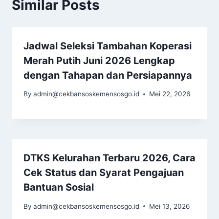
Similar Posts
Jadwal Seleksi Tambahan Koperasi
Merah Putih Juni 2026 Lengkap
dengan Tahapan dan Persiapannya
By
admin@cekbansoskemensosgo.id
Mei 22, 2026
DTKS Kelurahan Terbaru 2026, Cara
Cek Status dan Syarat Pengajuan
Bantuan Sosial
By
admin@cekbansoskemensosgo.id
Mei 13, 2026