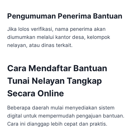
Pengumuman Penerima Bantuan
Jika lolos verifikasi, nama penerima akan
diumumkan melalui kantor desa, kelompok
nelayan, atau dinas terkait.
Cara Mendaftar Bantuan
Tunai Nelayan Tangkap
Secara Online
Beberapa daerah mulai menyediakan sistem
digital untuk mempermudah pengajuan bantuan.
Cara ini dianggap lebih cepat dan praktis.