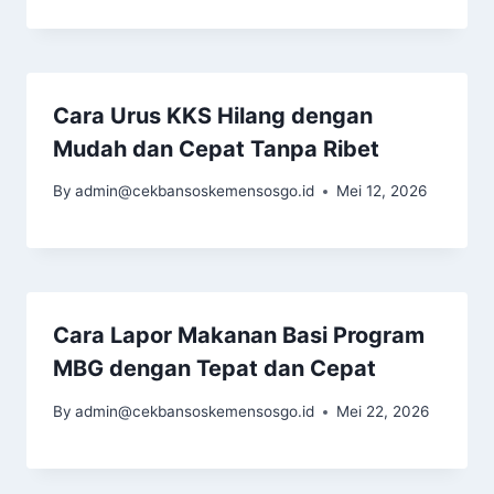
Cara Urus KKS Hilang dengan
Mudah dan Cepat Tanpa Ribet
By
admin@cekbansoskemensosgo.id
Mei 12, 2026
Cara Lapor Makanan Basi Program
MBG dengan Tepat dan Cepat
By
admin@cekbansoskemensosgo.id
Mei 22, 2026