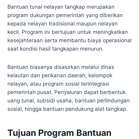
Bantuan tunai nelayan tangkap merupakan
program dukungan pemerintah yang diberikan
kepada nelayan tradisional maupun nelayan
kecil. Program ini bertujuan untuk meningkatkan
kesejahteraan serta membantu biaya operasional
saat kondisi hasil tangkapan menurun.
Bantuan biasanya disalurkan melalui dinas
kelautan dan perikanan daerah, kelompok
nelayan, atau program sosial terintegrasi
pemerintah pusat. Penyaluran dapat berbentuk
uang tunai, subsidi usaha, bantuan perlindungan
sosial, hingga bantuan pendukung alat tangkap.
Tujuan Program Bantuan