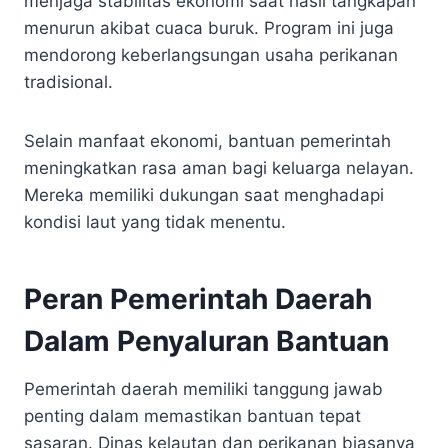
menjaga stabilitas ekonomi saat hasil tangkapan
menurun akibat cuaca buruk. Program ini juga
mendorong keberlangsungan usaha perikanan
tradisional.
Selain manfaat ekonomi, bantuan pemerintah
meningkatkan rasa aman bagi keluarga nelayan.
Mereka memiliki dukungan saat menghadapi
kondisi laut yang tidak menentu.
Peran Pemerintah Daerah
Dalam Penyaluran Bantuan
Pemerintah daerah memiliki tanggung jawab
penting dalam memastikan bantuan tepat
sasaran. Dinas kelautan dan perikanan biasanya