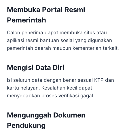
Membuka Portal Resmi
Pemerintah
Calon penerima dapat membuka situs atau
aplikasi resmi bantuan sosial yang digunakan
pemerintah daerah maupun kementerian terkait.
Mengisi Data Diri
Isi seluruh data dengan benar sesuai KTP dan
kartu nelayan. Kesalahan kecil dapat
menyebabkan proses verifikasi gagal.
Mengunggah Dokumen
Pendukung