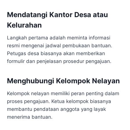
Mendatangi Kantor Desa atau
Kelurahan
Langkah pertama adalah meminta informasi
resmi mengenai jadwal pembukaan bantuan.
Petugas desa biasanya akan memberikan
formulir dan penjelasan prosedur pengajuan.
Menghubungi Kelompok Nelayan
Kelompok nelayan memiliki peran penting dalam
proses pengajuan. Ketua kelompok biasanya
membantu pendataan anggota yang layak
menerima bantuan.