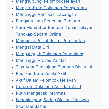
Menghubungi Kelompok Nelayan
Menyerahkan Dokumen Persyaratan
Menunggu Verifikasi Lapangan
Pengumuman Penerima Bantuan
Cara Mendaftar Bantuan Tunai Nelayan
Tangkap Secara Online
Membuka Portal Resmi Pemerintah
Mengisi Data Diri
Mengunggah Dokumen Pendukung
Menunggu Proses Validasi
Tips Agar Pengajuan Bantuan Disetujui
Pastikan Data Selalu Aktif
Aktif Dalam Kelompok Nelayan
Gunakan Dokumen Asli dan Valid
Rutin Mengecek Informasi
Kendala yang Sering Dialami Nelayan
Saat Mendaftar