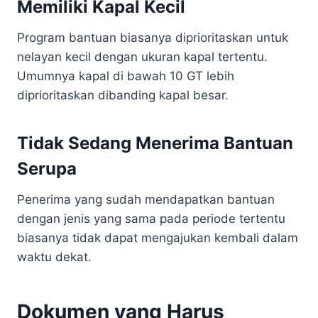
Memiliki Kapal Kecil
Program bantuan biasanya diprioritaskan untuk
nelayan kecil dengan ukuran kapal tertentu.
Umumnya kapal di bawah 10 GT lebih
diprioritaskan dibanding kapal besar.
Tidak Sedang Menerima Bantuan
Serupa
Penerima yang sudah mendapatkan bantuan
dengan jenis yang sama pada periode tertentu
biasanya tidak dapat mengajukan kembali dalam
waktu dekat.
Dokumen yang Harus