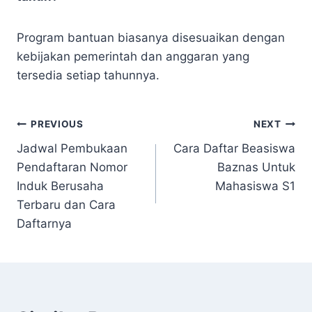
Program bantuan biasanya disesuaikan dengan
kebijakan pemerintah dan anggaran yang
tersedia setiap tahunnya.
Navigasi
PREVIOUS
NEXT
Jadwal Pembukaan
Cara Daftar Beasiswa
pos
Pendaftaran Nomor
Baznas Untuk
Induk Berusaha
Mahasiswa S1
Terbaru dan Cara
Daftarnya