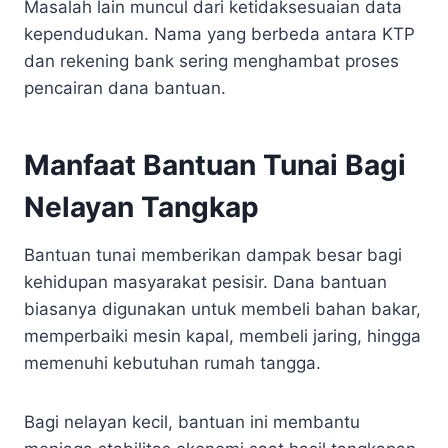
Masalah lain muncul dari ketidaksesuaian data
kependudukan. Nama yang berbeda antara KTP
dan rekening bank sering menghambat proses
pencairan dana bantuan.
Manfaat Bantuan Tunai Bagi
Nelayan Tangkap
Bantuan tunai memberikan dampak besar bagi
kehidupan masyarakat pesisir. Dana bantuan
biasanya digunakan untuk membeli bahan bakar,
memperbaiki mesin kapal, membeli jaring, hingga
memenuhi kebutuhan rumah tangga.
Bagi nelayan kecil, bantuan ini membantu